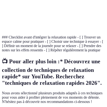
Hormone associée au stress, dont des niveaux élevés
Cortisol
peuvent nuire à la santé physique et mentale.
Pleine
État d'attention focalisée sur le moment présent,
conscience
souvent utilisée dans les techniques de méditation.
### Checklist avant d'intégrer la relaxation rapide - [ ] Trouver un
espace calme pour pratiquer - [ ] Choisir une technique à essayer - [
] Définir un moment de la journée pour se relaxer - [ ] Prendre des
notes sur les effets ressentis - [ ] Répéter régulièrement la pratique
📺 Pour aller plus loin :
*
Découvrez une
collection de techniques de relaxation
rapide* sur YouTube. Recherchez
"techniques de relaxation rapides 2026".
Nous avons sélectionné plusieurs produits adaptés à ces techniques
pour vous aider à profiter pleinement de vos moments de détente.
N'hésitez pas à découvrir nos recommandations ci-dessous !