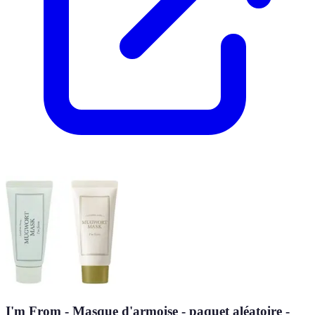
I'm From - Masque d'armoise - paquet aléatoire -