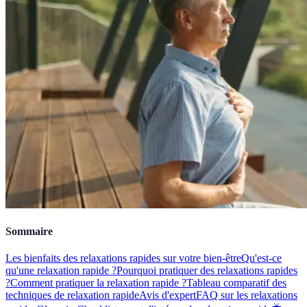
Sommaire
Les bienfaits des relaxations rapides sur votre bien-être
Qu'est-ce
qu'une relaxation rapide ?
Pourquoi pratiquer des relaxations rapides
?
Comment pratiquer la relaxation rapide ?
Tableau comparatif des
techniques de relaxation rapide
Avis d'expert
FAQ sur les relaxations