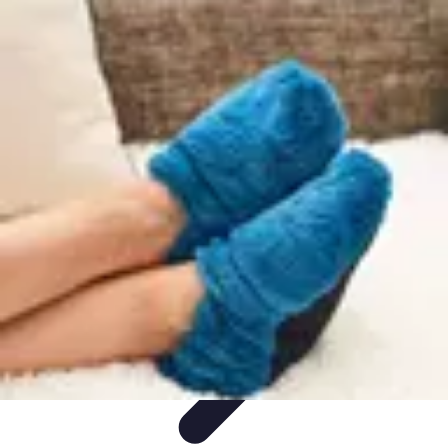
Relaxations Rapides
Techniques de Relaxation
Conseils Pratiques
Routine
quotidienne
Technologie
Routines
Relaxations Rapides