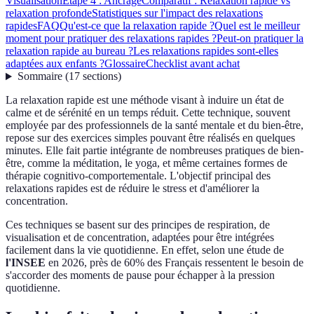
Visualisation
Étape 4 : Ancrage
Comparatif : Relaxation rapide vs
relaxation profonde
Statistiques sur l'impact des relaxations
rapides
FAQ
Qu'est-ce que la relaxation rapide ?
Quel est le meilleur
moment pour pratiquer des relaxations rapides ?
Peut-on pratiquer la
relaxation rapide au bureau ?
Les relaxations rapides sont-elles
adaptées aux enfants ?
Glossaire
Checklist avant achat
Sommaire
(
17
sections
)
La relaxation rapide est une méthode visant à induire un état de
calme et de sérénité en un temps réduit. Cette technique, souvent
employée par des professionnels de la santé mentale et du bien-être,
repose sur des exercices simples pouvant être réalisés en quelques
minutes. Elle fait partie intégrante de nombreuses pratiques de bien-
être, comme la méditation, le yoga, et même certaines formes de
thérapie cognitivo-comportementale. L'objectif principal des
relaxations rapides est de réduire le stress et d'améliorer la
concentration.
Ces techniques se basent sur des principes de respiration, de
visualisation et de concentration, adaptées pour être intégrées
facilement dans la vie quotidienne. En effet, selon une étude de
l'INSEE
en 2026, près de 60% des Français ressentent le besoin de
s'accorder des moments de pause pour échapper à la pression
quotidienne.