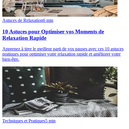
Astuces de Relaxation
6
min
10 Astuces pour Optimiser vos Moments de
Relaxation Rapide
Apprenez à tirer le meilleur parti de vos pauses avec ces 10 astuces
pratiques pour optimiser votre relaxation rapide et améliorer votre
bien-être.
Techniques et Pratiques
5
min