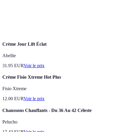
Technique permettant d'imaginer des scénarios
Visualisation
apaisants.
Respiration
Exercice respiratoire visant à augmenter
profonde
l'apport en oxygène.
Crème Jour Lift Éclat
Abellie
31.95
EUR
Voir le prix
Crème Fisio Xtreme Hot Plus
Fisio Xtreme
12.00
EUR
Voir le prix
Chaussons Chauffants - Du 36 Au 42 Céleste
Pelucho
17.43
EUR
Voir le prix