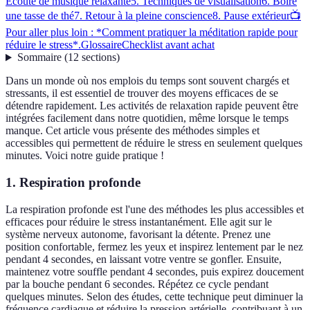
Écoute de musique relaxante
5. Techniques de visualisation
6. Boire
une tasse de thé
7. Retour à la pleine conscience
8. Pause extérieur
📺
Pour aller plus loin : *Comment pratiquer la méditation rapide pour
réduire le stress*.
Glossaire
Checklist avant achat
Sommaire
(
12
sections
)
Dans un monde où nos emplois du temps sont souvent chargés et
stressants, il est essentiel de trouver des moyens efficaces de se
détendre rapidement. Les activités de relaxation rapide peuvent être
intégrées facilement dans notre quotidien, même lorsque le temps
manque. Cet article vous présente des méthodes simples et
accessibles qui permettent de réduire le stress en seulement quelques
minutes. Voici notre guide pratique !
1. Respiration profonde
La respiration profonde est l'une des méthodes les plus accessibles et
efficaces pour réduire le stress instantanément. Elle agit sur le
système nerveux autonome, favorisant la détente. Prenez une
position confortable, fermez les yeux et inspirez lentement par le nez
pendant 4 secondes, en laissant votre ventre se gonfler. Ensuite,
maintenez votre souffle pendant 4 secondes, puis expirez doucement
par la bouche pendant 6 secondes. Répétez ce cycle pendant
quelques minutes. Selon des études, cette technique peut diminuer la
fréquence cardiaque et réduire la pression artérielle, contribuant à un