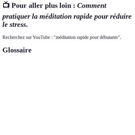
📺 Pour aller plus loin :
Comment
pratiquer la méditation rapide pour réduire
le stress
.
Recherchez sur YouTube : "méditation rapide pour débutants".
Glossaire
Terme
Définition
Pleine
État d’attention et de conscience sur le moment
conscience
présent.
Respiration
Technique de respiration visant à apaiser le
profonde
système nerveux.
Pratique qui consiste à créer une image mentale
Visualisation
d’un lieu ou d’une expérience relaxante.