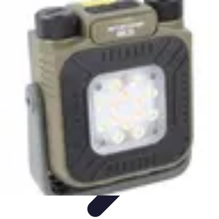
Relaxations Rapides
Techniques de Relaxation
Conseils Pratiques
Routine
quotidienne
Technologie
Routines
Relaxations Rapides