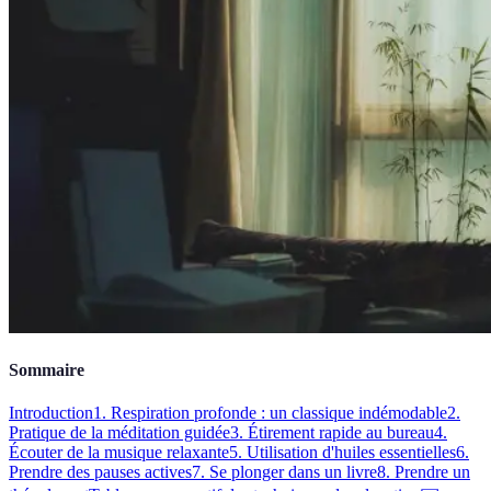
Sommaire
Introduction
1. Respiration profonde : un classique indémodable
2.
Pratique de la méditation guidée
3. Étirement rapide au bureau
4.
Écouter de la musique relaxante
5. Utilisation d'huiles essentielles
6.
Prendre des pauses actives
7. Se plonger dans un livre
8. Prendre un