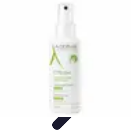
Relaxations Rapides
Techniques de Relaxation
Conseils Pratiques
Routine
quotidienne
Technologie
Routines
Relaxations Rapides