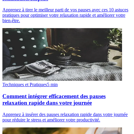
Apprenez à tirer le meilleur parti de vos pauses avec ces 10 astuces
pratiques pour optimiser votre relaxation rapide et améliorer votre
bien-être.
Techniques et Pratiques
5
min
Comment intégrer efficacement des pauses
relaxation rapide dans votre journée
Apprenez à insérer des pauses relaxation rapide dans votre journée
pour réduire le stress et améliorer votre productivité.