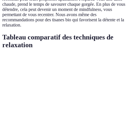
chaude, prend le temps de savourer chaque gorgée. En plus de vous
détendre, cela peut devenir un moment de mindfulness, vous
permettant de vous recentrer. Nous avons même des
recommandations pour des tisanes bio qui favorisent la détente et la
relaxation.
Tableau comparatif des techniques de
relaxation
Technique
Délai d'action
Effets ressentis
Recommandé 
Respiration
Détente
Situations
Immédiat
profonde
instantanée
stressantes
Méditation
Amélioration
Tout type
10 min
guidée
de l'humeur
d'environnemen
Étirement
Soulagement
Environnement
5 min
au bureau
des douleurs
bureau