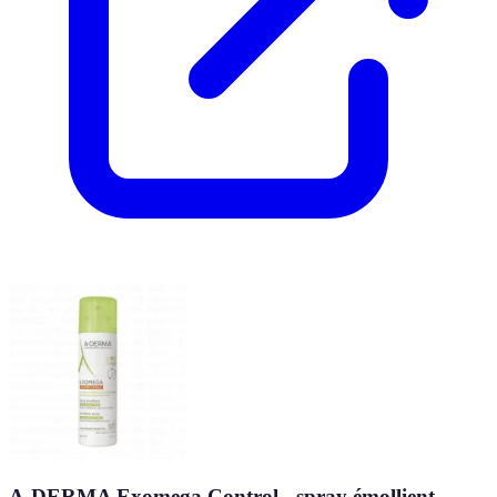
A-DERMA Exomega Control - spray émollient