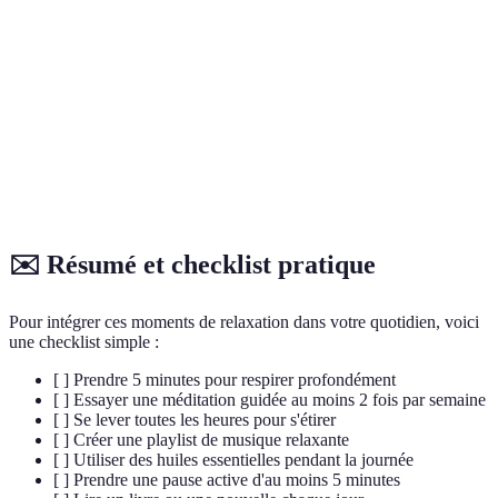
Écouter de
Elevation de
3 min
Soin personnel
la musique
l'humeur
Huiles
2 min
Relaxation
Avant le couche
essentielles
(diffusion)
profonde
Pause
Stimulation de
Durant une jou
5 min
active
l’énergie
de travail
✉️ Résumé et checklist pratique
Pour intégrer ces moments de relaxation dans votre quotidien, voici
une checklist simple :
[ ] Prendre 5 minutes pour respirer profondément
[ ] Essayer une méditation guidée au moins 2 fois par semaine
[ ] Se lever toutes les heures pour s'étirer
[ ] Créer une playlist de musique relaxante
[ ] Utiliser des huiles essentielles pendant la journée
[ ] Prendre une pause active d'au moins 5 minutes