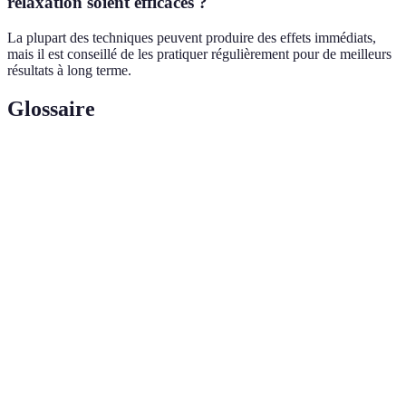
relaxation soient efficaces ?
La plupart des techniques peuvent produire des effets immédiats,
mais il est conseillé de les pratiquer régulièrement pour de meilleurs
résultats à long terme.
Glossaire
Terme
Définition
Relaxation
Techniques visant à réduire rapidement le stress et
rapide
l’anxiété.
Huiles
Substances aromatiques extraites de plantes, connues
essentielles
pour leurs effets thérapeutiques.
Pratique mentale visant à améliorer l’attention et à
Méditation
réduire le stress.