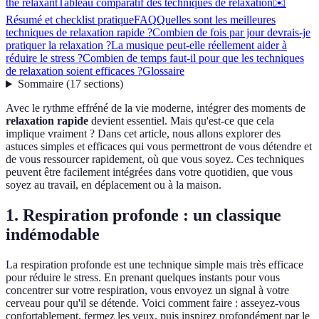
thé relaxant
Tableau comparatif des techniques de relaxation
✉️
Résumé et checklist pratique
FAQ
Quelles sont les meilleures
techniques de relaxation rapide ?
Combien de fois par jour devrais-je
pratiquer la relaxation ?
La musique peut-elle réellement aider à
réduire le stress ?
Combien de temps faut-il pour que les techniques
de relaxation soient efficaces ?
Glossaire
Sommaire
(
17
sections
)
Avec le rythme effréné de la vie moderne, intégrer des moments de
relaxation rapide
devient essentiel. Mais qu'est-ce que cela
implique vraiment ? Dans cet article, nous allons explorer des
astuces simples et efficaces qui vous permettront de vous détendre et
de vous ressourcer rapidement, où que vous soyez. Ces techniques
peuvent être facilement intégrées dans votre quotidien, que vous
soyez au travail, en déplacement ou à la maison.
1. Respiration profonde : un classique
indémodable
La respiration profonde est une technique simple mais très efficace
pour réduire le stress. En prenant quelques instants pour vous
concentrer sur votre respiration, vous envoyez un signal à votre
cerveau pour qu'il se détende. Voici comment faire : asseyez-vous
confortablement, fermez les yeux, puis inspirez profondément par le