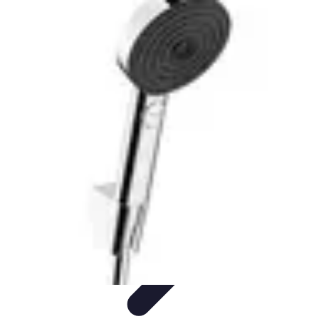
Relaxations Rapides
Techniques de Relaxation
Conseils Pratiques
Routine
quotidienne
Technologie
Routines
Relaxations Rapides