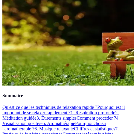
Sommaire
Qu'est-ce que les techniques de relaxation rapide ?
Pourquoi est-il
important de se relaxer rapidement ?
1. Respiration profonde
2.
Méditation guidée
3. Étirements simples
Comment procéder ?
4.
Visualisation positive
5. Aromathérapie
Pourquoi choisir
l'aromathérapie ?
6. Musique relaxante
Chiffres et statistiques
7.