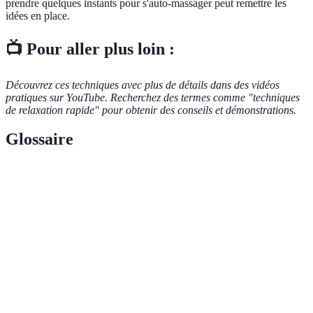
prendre quelques instants pour s'auto-massager peut remettre les
idées en place.
📺 Pour aller plus loin :
Découvrez ces techniques avec plus de détails dans des vidéos
pratiques sur YouTube. Recherchez des termes comme "techniques
de relaxation rapide" pour obtenir des conseils et démonstrations.
Glossaire
Terme
Définition
Pratique consistant à masser soi-même certaines
Auto-massage
parties du corps pour réduire la tension et le
stress.
État d'attention totale sur le moment présent,
Pleine
souvent utilisé pour diminuer le stress et
conscience
l'anxiété.