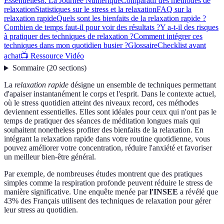
Essentielles
8. La Journée Numérique
Comparatif des méthodes de
relaxation
Statistiques sur le stress et la relaxation
FAQ sur la
relaxation rapide
Quels sont les bienfaits de la relaxation rapide ?
Combien de temps faut-il pour voir des résultats ?
Y a-t-il des risques
à pratiquer des techniques de relaxation ?
Comment intégrer ces
techniques dans mon quotidien busier ?
Glossaire
Checklist avant
achat
📺 Ressource Vidéo
Sommaire
(
20
sections
)
La
relaxation rapide
désigne un ensemble de techniques permettant
d'apaiser instantanément le corps et l'esprit. Dans le contexte actuel,
où le stress quotidien atteint des niveaux record, ces méthodes
deviennent essentielles. Elles sont idéales pour ceux qui n'ont pas le
temps de pratiquer des séances de méditation longues mais qui
souhaitent nonetheless profiter des bienfaits de la relaxation. En
intégrant la relaxation rapide dans votre routine quotidienne, vous
pouvez améliorer votre concentration, réduire l'anxiété et favoriser
un meilleur bien-être général.
Par exemple, de nombreuses études montrent que des pratiques
simples comme la respiration profonde peuvent réduire le stress de
manière significative. Une enquête menée par
l'INSEE
a révélé que
43% des Français utilisent des techniques de relaxation pour gérer
leur stress au quotidien.