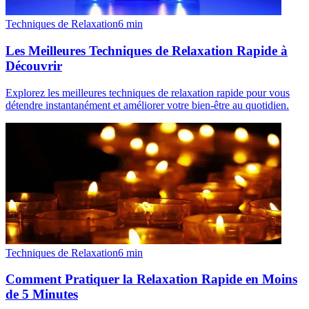
Techniques de Relaxation
6
min
Les Meilleures Techniques de Relaxation Rapide à
Découvrir
Explorez les meilleures techniques de relaxation rapide pour vous
détendre instantanément et améliorer votre bien-être au quotidien.
Techniques de Relaxation
6
min
Comment Pratiquer la Relaxation Rapide en Moins
de 5 Minutes