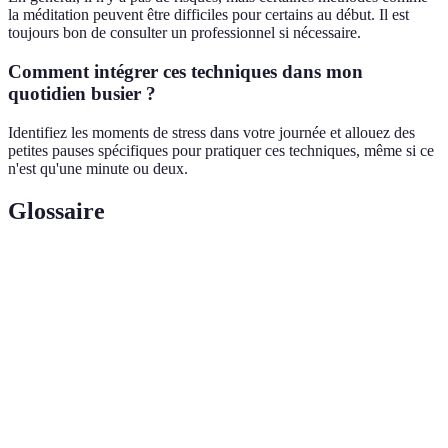
la méditation peuvent être difficiles pour certains au début. Il est
toujours bon de consulter un professionnel si nécessaire.
Comment intégrer ces techniques dans mon
quotidien busier ?
Identifiez les moments de stress dans votre journée et allouez des
petites pauses spécifiques pour pratiquer ces techniques, même si ce
n'est qu'une minute ou deux.
Glossaire
Terme
Définition
Utilisation d'huiles essentielles pour améliorer le
Aromathérapie
bien-être physique et émotionnel.
État d'attention consciente où l'on se concentre
Mindfulness
sur le moment présent sans jugement.