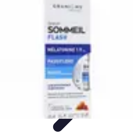
Relaxations Rapides
Techniques de Relaxation
Conseils Pratiques
Routine
quotidienne
Technologie
Routines
Relaxations Rapides