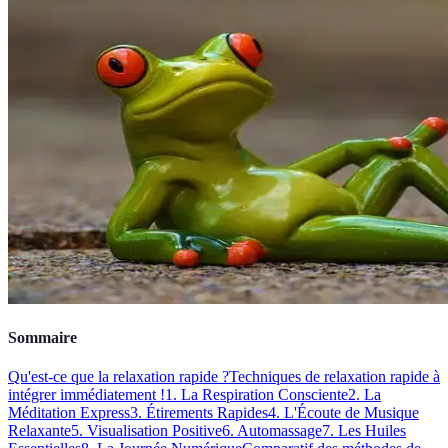
Sommaire
Qu'est-ce que la relaxation rapide ?
Techniques de relaxation rapide à
intégrer immédiatement !
1. La Respiration Consciente
2. La
Méditation Express
3. Étirements Rapides
4. L'Écoute de Musique
Relaxante
5. Visualisation Positive
6. Automassage
7. Les Huiles