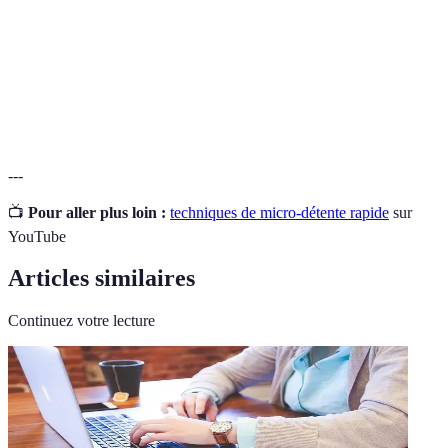
Pratique mentale visant à atteindre l'apaisement et
Méditation
la concentration.
Technique d'imagination pour créer un
Visualisation
environnement relaxant.
---
📺
Pour aller plus loin :
techniques de micro-détente rapide
sur
YouTube
Articles similaires
Continuez votre lecture