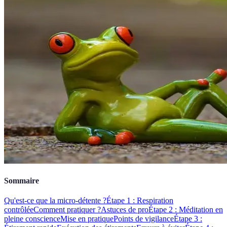
Sommaire
Qu'est-ce que la micro-détente ?
Étape 1 : Respiration
contrôlée
Comment pratiquer ?
Astuces de pro
Étape 2 : Méditation en
pleine conscience
Mise en pratique
Points de vigilance
Étape 3 :