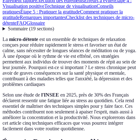
Étirement rapide
Exécution des étirements
Erreurs à éviter
Étape 4 :
Visualisation positive
Technique de visualisation
Conseils
pratiques
Étape 5 : Pratiquer la gratitude
Comment pratiquer la
gratitude
Remarques importantes
Checklist des techniques de micro-
détente
FAQ
Glossaire
Sommaire
(
19
sections
)
La
micro-détente
est un ensemble de techniques de relaxation
conçues pour réduire rapidement le stress et favoriser un état de
calme, sans nécessiter de longues séances de méditation ou de yoga.
À une époque où le rythme de vie est effréné, ces stratégies
permettent aux individus de trouver des moments de répit au sein de
leur journée. Pourquoi est-ce si important ? Le stress chronique peut
avoir de graves conséquences sur la santé physique et mentale,
contribuant à des maladies telles que l'anxiété, la dépression et des
problèmes cardiaques
Selon une étude de
l'INSEE
en 2025, près de 30% des Français
déclarent ressentir une fatigue liée au stress au quotidien. Cela rend
essentiel de maîtriser des techniques simples pour y faire face. Ces
méthodes contribuent non seulement à apaiser l'esprit, mais aussi à
améliorer la concentration et la productivité. Nous explorerons dans
cet article cinq techniques efficaces que vous pourrez intégrer
facilement dans votre routine quotidienne.