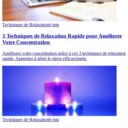
Techniques de Relaxation
6
min
3 Techniques de Relaxation Rapide pour Améliorer
Votre Concentration
Améliorez votre concentration grâce à ces 3 techniques de relaxation
rapide. Apprenez à gérer le stress efficacement.
Techniques de Relaxation
6
min