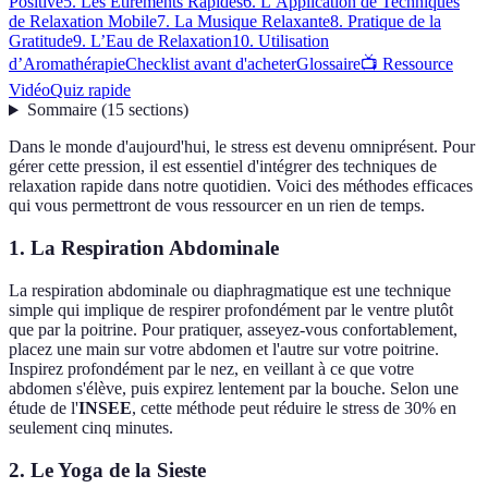
Positive
5. Les Étirements Rapides
6. L’Application de Techniques
de Relaxation Mobile
7. La Musique Relaxante
8. Pratique de la
Gratitude
9. L’Eau de Relaxation
10. Utilisation
d’Aromathérapie
Checklist avant d'acheter
Glossaire
📺 Ressource
Vidéo
Quiz rapide
Sommaire
(
15
sections
)
Dans le monde d'aujourd'hui, le stress est devenu omniprésent. Pour
gérer cette pression, il est essentiel d'intégrer des techniques de
relaxation rapide dans notre quotidien. Voici des méthodes efficaces
qui vous permettront de vous ressourcer en un rien de temps.
1. La Respiration Abdominale
La respiration abdominale ou diaphragmatique est une technique
simple qui implique de respirer profondément par le ventre plutôt
que par la poitrine. Pour pratiquer, asseyez-vous confortablement,
placez une main sur votre abdomen et l'autre sur votre poitrine.
Inspirez profondément par le nez, en veillant à ce que votre
abdomen s'élève, puis expirez lentement par la bouche. Selon une
étude de l'
INSEE
, cette méthode peut réduire le stress de 30% en
seulement cinq minutes.
2. Le Yoga de la Sieste