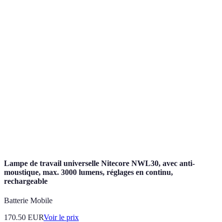
Terme
Définition
Pratique consistant à se concentrer sur un seul
Méditation
objet ou une seule pensée pour apporter détente et
diminution du stress.
Action de tendre un muscle pour améliorer sa
Étirer
flexibilité et réduire la tension.
Technique qui consiste à imaginer des scènes
Visualisation
apaisantes pour favoriser la relaxation.
Lampe de travail universelle Nitecore NWL30, avec anti-
moustique, max. 3000 lumens, réglages en continu,
rechargeable
Batterie Mobile
170.50
EUR
Voir le prix