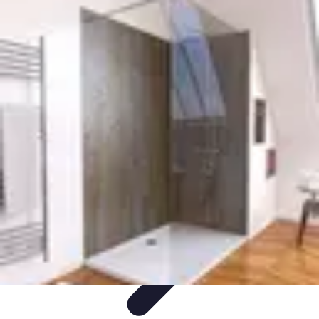
Relaxations Rapides
Techniques de Relaxation
Conseils Pratiques
Routine
quotidienne
Technologie
Routines
Relaxations Rapides