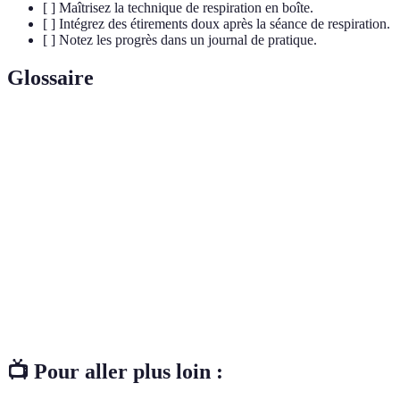
[ ] Maîtrisez la technique de respiration en boîte.
[ ] Intégrez des étirements doux après la séance de respiration.
[ ] Notez les progrès dans un journal de pratique.
Glossaire
Terme
Définition
Respiration
Technique de respiration qui utilise une cadence
rapide
rapide pour induire la relaxation.
État émotionnel caractérisé par une appréhension et
Anxiété
des inquiétudes excessives.
Bien-être
État d'équilibre mental et émotionnel, reflet d'une
émotionnel
satisfaction personnelle.
📺 Pour aller plus loin :