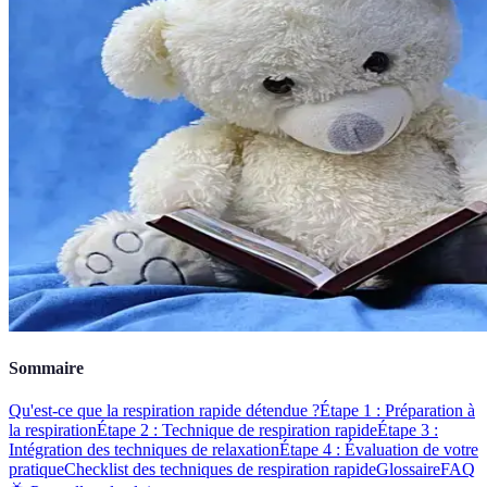
Sommaire
Qu'est-ce que la respiration rapide détendue ?
Étape 1 : Préparation à
la respiration
Étape 2 : Technique de respiration rapide
Étape 3 :
Intégration des techniques de relaxation
Étape 4 : Évaluation de votre
pratique
Checklist des techniques de respiration rapide
Glossaire
FAQ