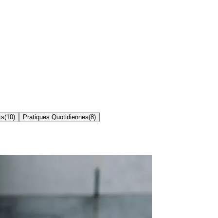
ts
(
10
)
Pratiques Quotidiennes
(
8
)