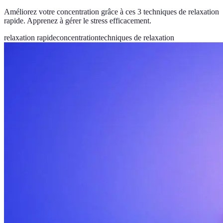
Améliorez votre concentration grâce à ces 3 techniques de relaxation
rapide. Apprenez à gérer le stress efficacement.
relaxation rapide
concentration
techniques de relaxation