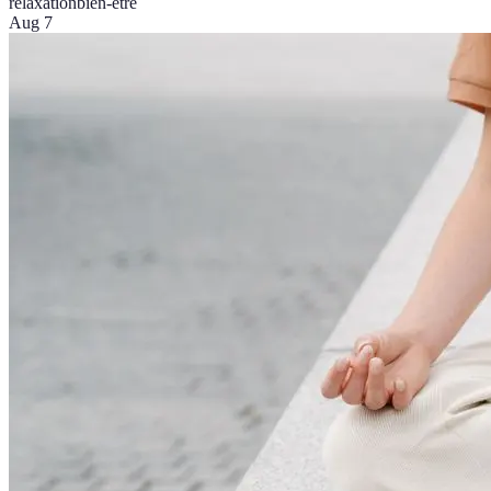
relaxation
bien-être
Aug 7