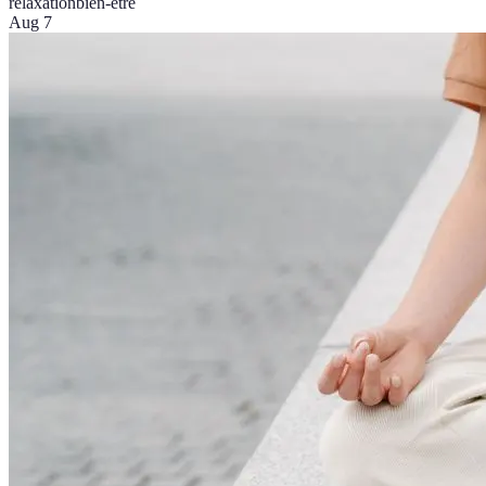
relaxation
bien-être
Aug 7