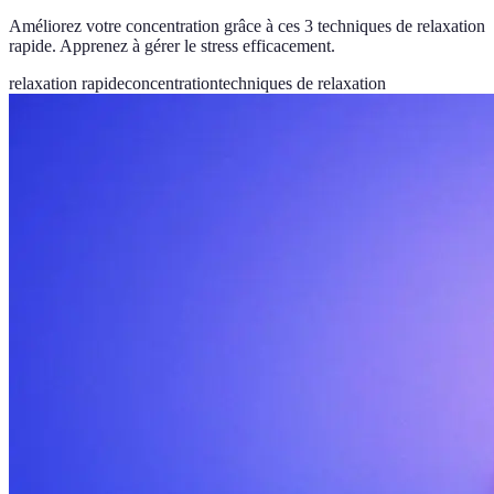
Améliorez votre concentration grâce à ces 3 techniques de relaxation
rapide. Apprenez à gérer le stress efficacement.
relaxation rapide
concentration
techniques de relaxation